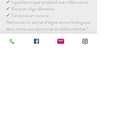
✔︎ Ingrédient super protéiné aux milles vertus
✔︎ Riche en oligo éléments
✔︎ Tendance en cuisine
Retrouvez un extrait d’algue aonori biologique
dans notre soin saisonnier en édition limitée !
Elle est riche en calcium, magnésium, fer,
vitamines…
45 MIN 64€