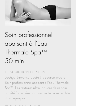
Soin professionnel
apaisant à l’Eau
Thermale Spa™
50 min
DESCRIPTION DU SOIN
Sothys réinvente le soin à la source avec le
Soin professionnel apaisant à l'Eau Thermale
Spa™. Les textures ultra-douces de ce soin
ont été formulées pour respecter la sensibilité
de chaque peau.