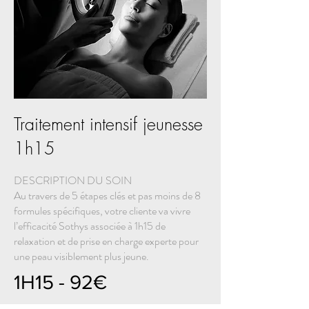
Traitement intensif jeunesse
1h15
DESCRIPTION DU SOIN
Au travers de 5 étapes clés et pas moins de 8
formules spécifiques, votre cliente va vivre
l’efficacité Sothys associée à 1h15 de
relaxation et de prise en charge experte pour
une peau visiblement plus jeune.
1H15 - 92€