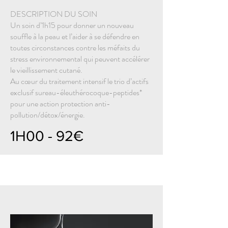
DESCRIPTION DU SOIN
Un soin d’1h15 pour donner un nouveau
souffle à la peau et l’aider à se défendre en
toutes circonstances contre les méfaits du
stress environnemental qui peuvent accélérer
le vieillissement cutané.
Au cœur du traitement intensif le trio d’actifs
exclusif sureau-éleuthérocoque-peptides*
pour une action protection anti-
pollution/détox/énergie.
1H00 - 92€