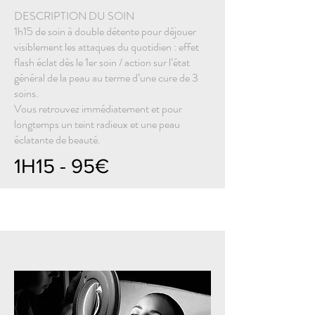
DESCRIPTION DU SOIN
1h15 de soin à double détente pour déjouer
visiblement les attaques du quotidien : effet
flash éclat dès le 1er soin / action sur l’état
général de la peau au terme d’une cure de 3
soins.
Vous retrouvez immédiatement et pour
longtemps un teint radieux et une peau
éclatante de beauté.
1H15 - 95€